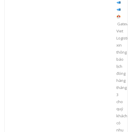
Gatewa
Viet
Logistics
xin
thông
báo
lịch
đóng
hàng
tháng
3
cho
quý
khách
có
nhu