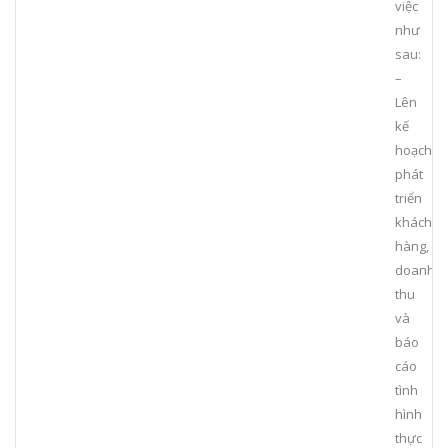
việc
như
sau:
–
Lên
kế
hoạch
phát
triển
khách
hàng,
doanh
thu
và
báo
cáo
tình
hình
thực