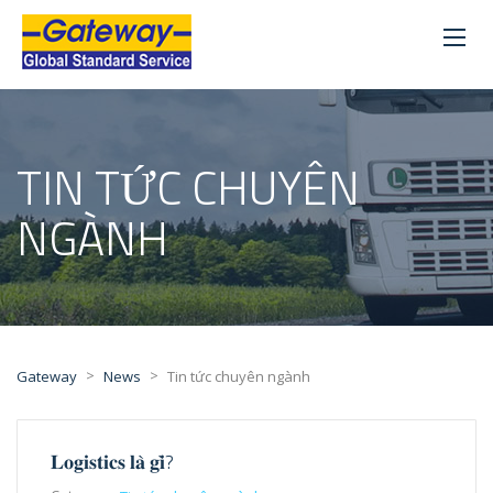
TIN TỨC CHUYÊN
NGÀNH
>
>
Gateway
News
Tin tức chuyên ngành
𝐋𝐨𝐠𝐢𝐬𝐭𝐢𝐜𝐬 𝐥𝐚̀ 𝐠𝐢̀?