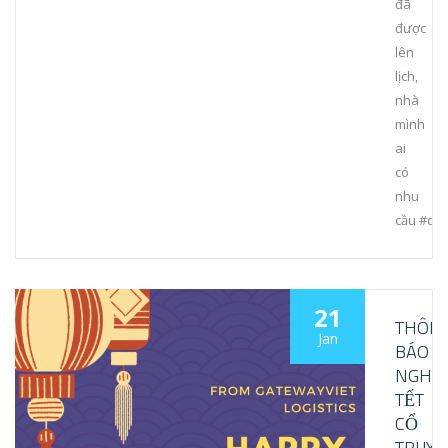
đã
được
lên
lịch,
nhà
mình
ai
có
nhu
cầu #dọ
21
THÔN
Jan
BÁO
NGHỈ
TẾT
CỔ
TRUY