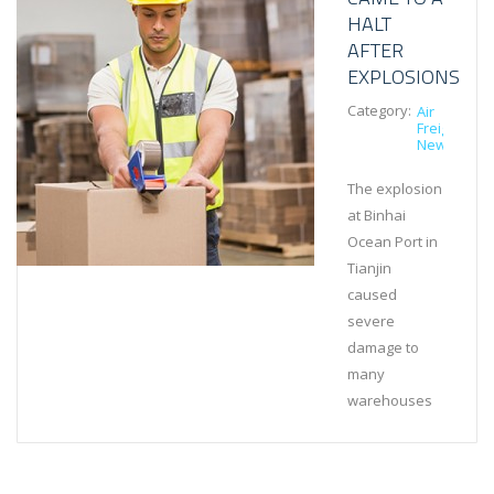
HALT
AFTER
EXPLOSIONS
Category:
Air
Freight
News
The explosion
at Binhai
Ocean Port in
Tianjin
caused
severe
damage to
many
warehouses