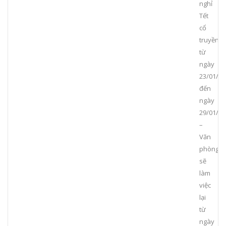
nghỉ
Tết
cổ
truyền
từ
ngày
23/01/20
đến
ngày
29/01/20
–
Văn
phòng
sẽ
làm
việc
lại
từ
ngày