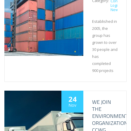
Category:
Contract
Logistics
News
Established in
2005, the
group has
grown to over
30 people and
has
completed
900 projects
24
WE JOIN
Nov
THE
ENVIRONMENTA
ORGANIZATION
CCWG