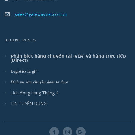
sales@gatewayviet.com.vn
RECENT POSTS
𝗣𝗵𝗮̂𝗻 𝗯𝗶𝗲̣̂𝘁 𝗵𝗮̀𝗻𝗴 𝗰𝗵𝘂𝘆𝗲̂̉𝗻 𝘁𝗮̉𝗶 (𝗩𝗜𝗔) 𝘃𝗮̀ 𝗵𝗮̀𝗻𝗴 𝘁𝗿𝘂̛̣𝗰 𝘁𝗶𝗲̂́𝗽
(𝗗𝗶𝗿𝗲𝗰𝘁)
𝐋𝐨𝐠𝐢𝐬𝐭𝐢𝐜𝐬 𝐥𝐚̀ 𝐠𝐢̀?
𝑫𝒊̣𝒄𝒉 𝒗𝒖̣ 𝒗𝒂̣̂𝒏 𝒄𝒉𝒖𝒚𝒆̂̉𝒏 𝒅𝒐𝒐𝒓 𝒕𝒐 𝒅𝒐𝒐𝒓
Lịch đóng hàng Tháng 4
TIN TUYỂN DỤNG