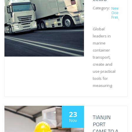
Category:
News
Ocean
Freight
Global
leaders in
marine
container
transport,
create and
use practical
tools for
measuring
23
TIANJIN
Nov
PORT
CAME TO A