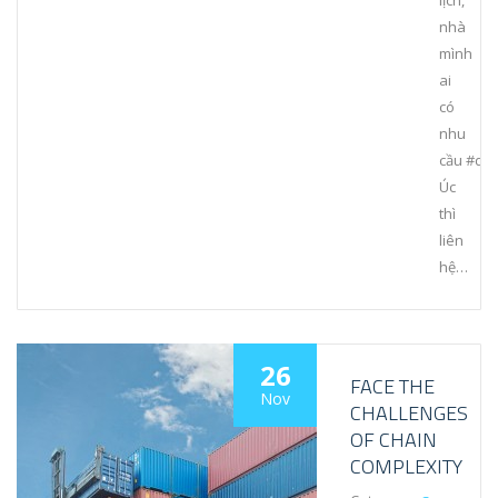
lịch,
nhà
mình
ai
có
nhu
cầu #dọ
Úc
thì
liên
hệ…
26
FACE THE
Nov
CHALLENGES
OF CHAIN
COMPLEXITY