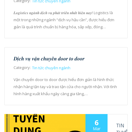
Category:
Tin tức chuyên ngành
𝑳𝒐𝒈𝒊𝒔𝒕𝒊𝒄𝒔 𝒏𝒈𝒂̀𝒏𝒉 𝒅𝒊̣𝒄𝒉 𝒗𝒖̣ 𝒑𝒉𝒂́𝒕 𝒕𝒓𝒊𝒆̂̉𝒏 𝒏𝒉𝒂̂́𝒕 𝒉𝒊𝒆̣̂𝒏 𝒏𝒂𝒚! Logistics là
một trong những ngành “dịch vụ hậu cần”, được hiểu đơn
giản là quá trình chuẩn bị hàng hóa, sắp xếp, đóng…
𝑫𝒊̣𝒄𝒉 𝒗𝒖̣ 𝒗𝒂̣̂𝒏 𝒄𝒉𝒖𝒚𝒆̂̉𝒏 𝒅𝒐𝒐𝒓 𝒕𝒐 𝒅𝒐𝒐𝒓
Category:
Tin tức chuyên ngành
Vận chuyển door to door được hiểu đơn giản là hình thức
nhận hàng tận tay và trao tận cửa cho người nhận. Với tình
hình hàng xuất khẩu ngày càng gia tăng,…
6
TIN
Mar