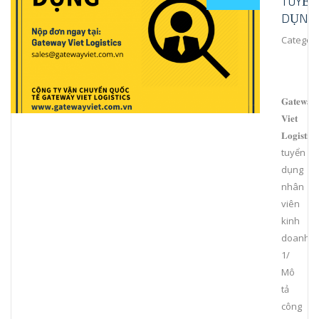
TUYỂN
DỤNG
Category
𝐆𝐚𝐭𝐞𝐰𝐚𝐲
𝐕𝐢𝐞𝐭
𝐋𝐨𝐠𝐢𝐬𝐭𝐢𝐜𝐬
tuyển
dụng
nhân
viên
kinh
doanh
1/
Mô
tả
công