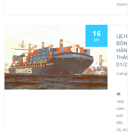
30/01/2
16
LỊCH
Jan
ĐÓNG
HÀNG
THÁN
01/20
Category
Một
năm
mới
đến
rồi, #Ga