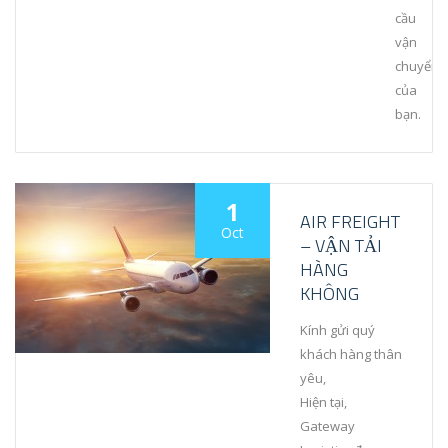
cầu
vận
chuyển
của
bạn.
1
AIR FREIGHT
Oct
– VẬN TẢI
HÀNG
KHÔNG
Kính gửi quý
khách hàng thân
yêu,
Hiện tại,
Gateway