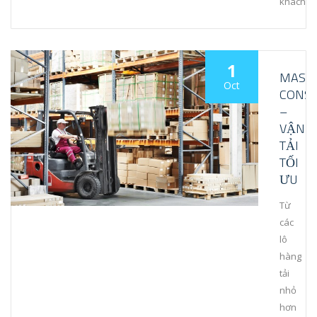
khách…
1
MAST
Oct
CONSO
–
VẬN
TẢI
TỐI
ƯU
Từ
các
lô
hàng
tải
nhỏ
hơn