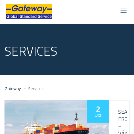
SERVICES
>
Gateway
Services
2
SEA
Oct
FREIG
–
VẬN