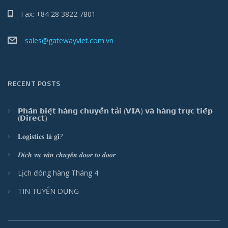
Fax: +84 28 3822 7801
sales@gatewayviet.com.vn
RECENT POSTS
𝗣𝗵𝗮̂𝗻 𝗯𝗶𝗲̣̂𝘁 𝗵𝗮̀𝗻𝗴 𝗰𝗵𝘂𝘆𝗲̂̉𝗻 𝘁𝗮̉𝗶 (𝗩𝗜𝗔) 𝘃𝗮̀ 𝗵𝗮̀𝗻𝗴 𝘁𝗿𝘂̛̣𝗰 𝘁𝗶𝗲̂́𝗽
(𝗗𝗶𝗿𝗲𝗰𝘁)
𝐋𝐨𝐠𝐢𝐬𝐭𝐢𝐜𝐬 𝐥𝐚̀ 𝐠𝐢̀?
𝑫𝒊̣𝒄𝒉 𝒗𝒖̣ 𝒗𝒂̣̂𝒏 𝒄𝒉𝒖𝒚𝒆̂̉𝒏 𝒅𝒐𝒐𝒓 𝒕𝒐 𝒅𝒐𝒐𝒓
Lịch đóng hàng Tháng 4
TIN TUYỂN DỤNG