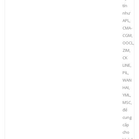
tín
như
APL,
CMA-
CGM,
OOCL,
ZIM,
CK
LINE,
PIL,
WAN
HAI,
YML,
MSC,
để
cung
cấp
cho